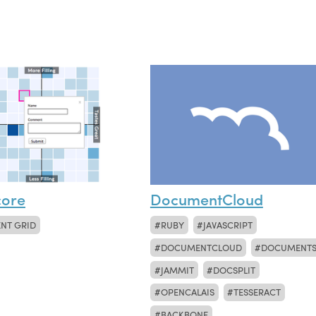
core
DocumentCloud
NT GRID
RUBY
JAVASCRIPT
DOCUMENTCLOUD
DOCUMENT
JAMMIT
DOCSPLIT
OPENCALAIS
TESSERACT
BACKBONE