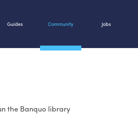
Guides
Community
Jobs
Search SOURCE:
n
run the Banquo library