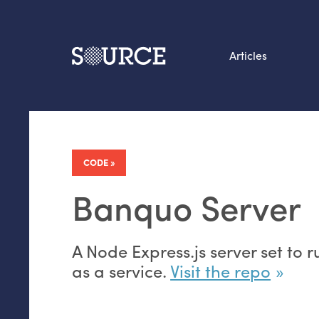
Articles
Search this site
From our Archives:
Data by hand: Analog
CODE
datavis & self-reflectio
Banquo Server
A Node Express.js server set to 
as a service.
Visit the repo