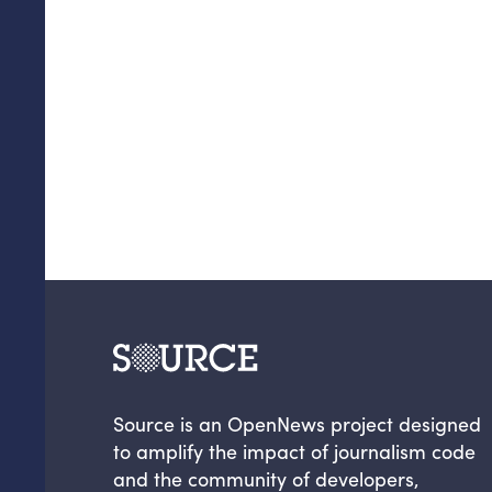
Source is an OpenNews project designed
to amplify the impact of journalism code
and the community of developers,