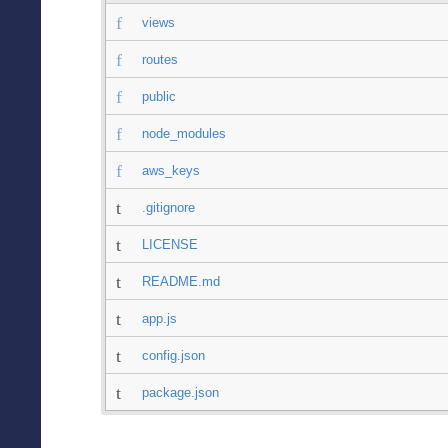
views
routes
public
node_modules
aws_keys
.gitignore
LICENSE
README.md
app.js
config.json
package.json